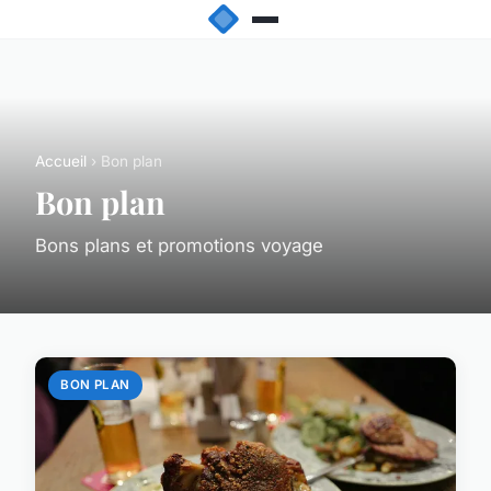
Accueil
› Bon plan
Bon plan
Bons plans et promotions voyage
BON PLAN