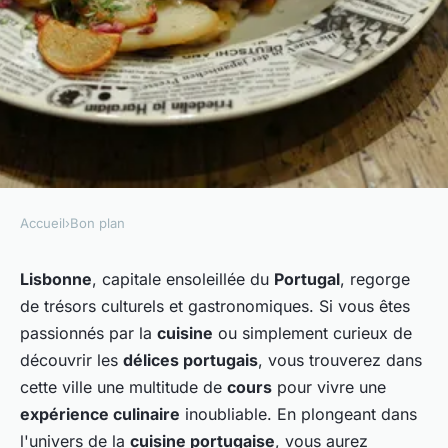
Accueil
›
Bon plan
BON PLAN
Où apprendre la cuisine
Lisbonne
, capitale ensoleillée du
Portugal
, regorge
de trésors culturels et gastronomiques. Si vous êtes
traditionnelle portugaise à
passionnés par la
cuisine
ou simplement curieux de
Lisbonne?
découvrir les
délices portugais
, vous trouverez dans
cette ville une multitude de
cours
pour vivre une
Jade
•
23 mai 2024
•
6 min de lecture
expérience culinaire
inoubliable. En plongeant dans
l'univers de la
cuisine portugaise
, vous aurez