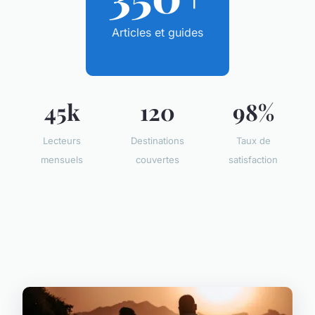
Articles et guides
45k
120
98%
Lecteurs
Destinations
Taux de
mensuels
couvertes
satisfaction