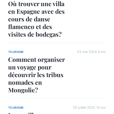
Où trouver une villa
en Espagne avec des
cours de danse
flamenco et des
visites de bodegas?
23 mai 2024
6 min
TOURISME
Comment organiser
un voyage pour
découvrir les tribus
nomades en
Mongolie?
20 juillet 2025
10 min
TOURISME