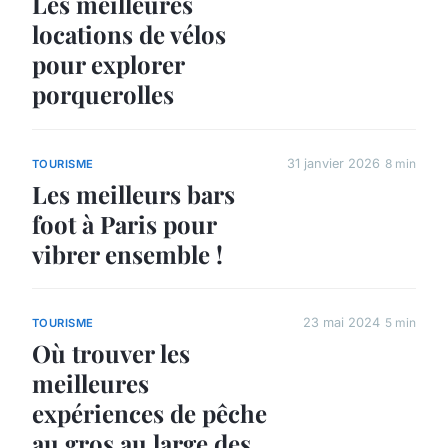
Les meilleures
locations de vélos
pour explorer
porquerolles
31 janvier 2026
8 min
TOURISME
Les meilleurs bars
foot à Paris pour
vibrer ensemble !
23 mai 2024
5 min
TOURISME
Où trouver les
meilleures
expériences de pêche
au gros au large des