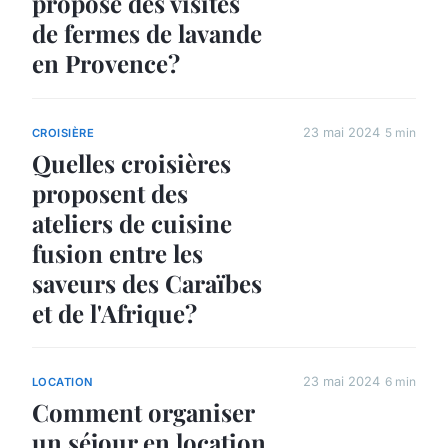
propose des visites
de fermes de lavande
en Provence?
23 mai 2024
5 min
CROISIÈRE
Quelles croisières
proposent des
ateliers de cuisine
fusion entre les
saveurs des Caraïbes
et de l'Afrique?
23 mai 2024
6 min
LOCATION
Comment organiser
un séjour en location