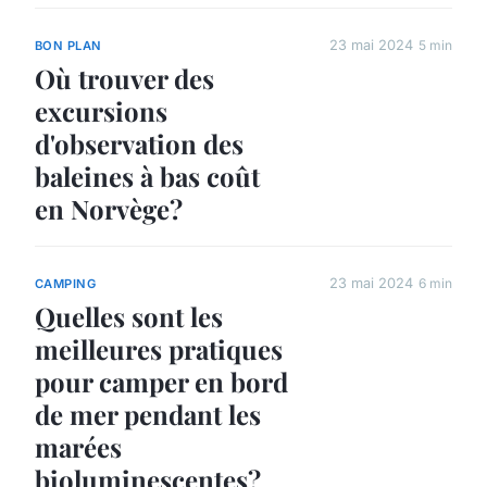
23 mai 2024
5 min
BON PLAN
Où trouver des
excursions
d'observation des
baleines à bas coût
en Norvège?
23 mai 2024
6 min
CAMPING
Quelles sont les
meilleures pratiques
pour camper en bord
de mer pendant les
marées
bioluminescentes?