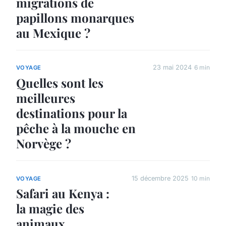
migrations de
papillons monarques
au Mexique ?
23 mai 2024
6 min
VOYAGE
Quelles sont les
meilleures
destinations pour la
pêche à la mouche en
Norvège ?
15 décembre 2025
10 min
VOYAGE
Safari au Kenya :
la magie des
animaux